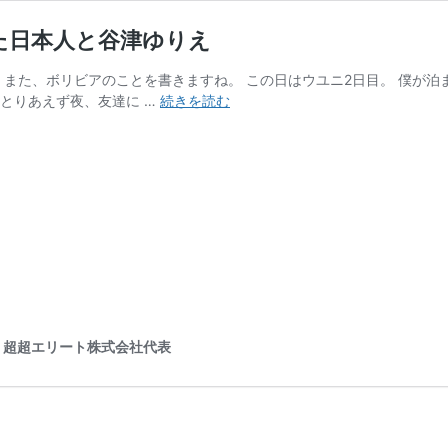
た日本人と谷津ゆりえ
 また、ボリビアのことを書きますね。 この日はウユニ2日目。 僕が
ウ
とりあえず夜、友達に …
続きを読む
ユ
ニ
の
日
本
人
宿
ワ
ラ
デ
ル
ット｜超超エリート株式会社代表
サ
ラ
で
出
会