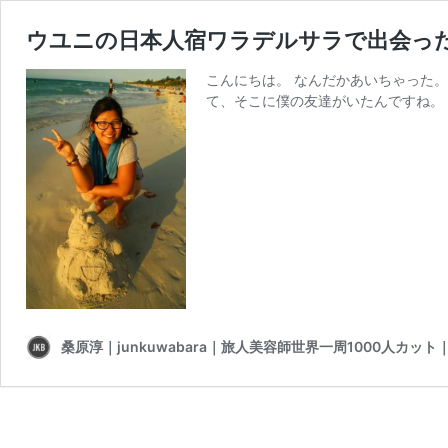
ウユニの日本人宿ワラデルサラで出会っ
こんにちは。 なんだかあいちゃった。
て、そこに僕の友達がいたんですね。 
桑原淳｜junkuwabara｜旅人美容師世界一周1000人カ