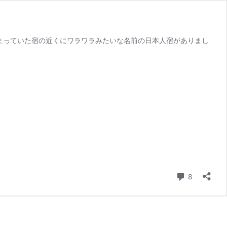
泊まっていた宿の近くにワラワラみたいな名前の日本人宿がありまし
コメント
8