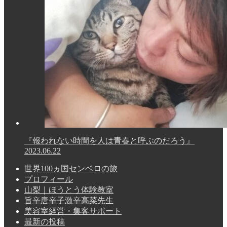
『報われない時間を人は青春と呼ぶのだろう』
2023.06.22
世界100ヵ国センベロの旅
プロフィール
山梨｜ほうとう体験教室
旨辛唐辛子激辛高菜先生
美容室経営・集客サポート
最新の投稿