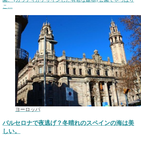
こ…
ヨーロッパ
バルセロナで夜逃げ？冬晴れのスペインの海は美
しい。