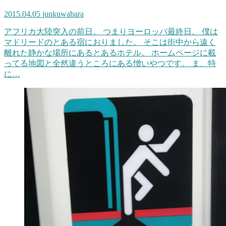
2015.04.05
junkuwabara
アフリカ大陸突入の前日。 つまりヨーロッパ最終日。 僕は
マドリードのとある宿におりました。 そこは街中から遠く
離れた静かな場所にあるとあるホテル。 ホームページに載
ってる地図と全然違うところにある憎いやつです。 ま、特
に…