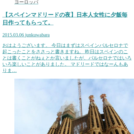
ヨーロッパ
【スペインマドリードの夜】日本人女性に夕飯毎
日作ってもらって。
2015.03.06
junkuwabara
おはようございます。 今日はまずはスペインバルセロナで
起こったことをささっと書きますね。 昨日はスペインのこ
とは書くことがねぇとか言いましたが、バルセロナではいろ
いろ楽しいことがありました。 マドリードではなーんもあ
りま…