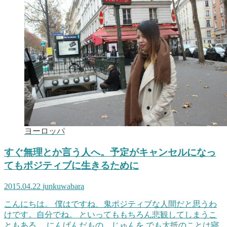
ヨーロッパ
すぐ無理とか言う人へ。予定がキャンセルになっ
てもポジティブに生きるために
2015.04.22
junkuwabara
こんにちは。 僕はですね、鬼ポジティブな人間だと思うわ
けです。自分でね。 といってももちろん悲観してしまうこ
ともある。 にんげんだもの。じゅんを でも大抵のことは寝