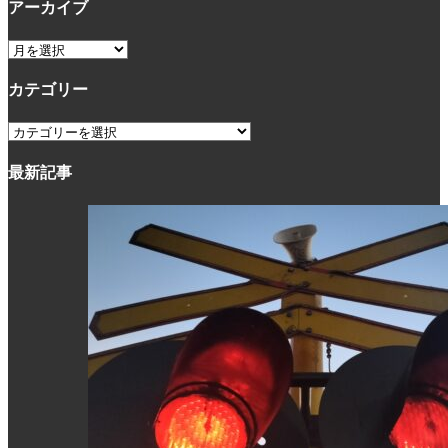
アーカイブ
ア
ー
カテゴリー
カ
イ
カ
ブ
テ
最新記事
ゴ
リ
ー