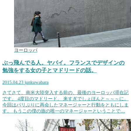
ヨーロッパ
ぶっ飛んでる人。ヤバイ。フランスでデザインの
勉強をする女の子とマドリードの話。
2015.04.23
junkuwabara
さてさて、南米大陸突入する前の、最後のヨーロッパ滞在記
です。 4度目のマドリード。 来すぎでしょほんと～～～に。
今回はパリぶりに再会したマネージャーと行動をともにしま
す。 もうこの僕の旅の唯一のマネージャーということで…