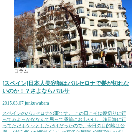
コラム
[スペイン]日本人美容師はバルセロナで髪が切れな
いのか！？さよならバルサ
2015.03.07
junkuwabara
スペインのバルセロナの事です。 この日こそは髪切りに行
ってみよっかななんて思って昼前にお出かけ。 昨日海に行
ってただボケッとしただけだったので、今日の目的地は公
園。 (ガウディがデザインした有名な建物) 公園でやっぱり