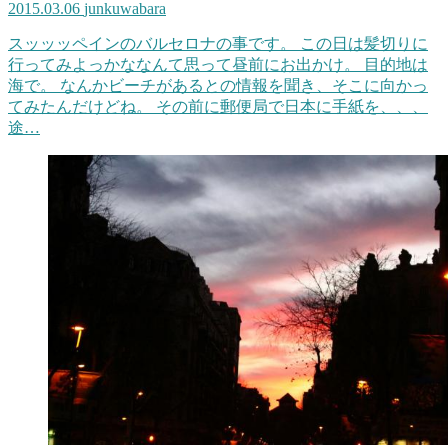
2015.03.06
junkuwabara
スッッッペインのバルセロナの事です。 この日は髪切りに
行ってみよっかななんて思って昼前にお出かけ。 目的地は
海で。 なんかビーチがあるとの情報を聞き、そこに向かっ
てみたんだけどね。 その前に郵便局で日本に手紙を、、、
途…