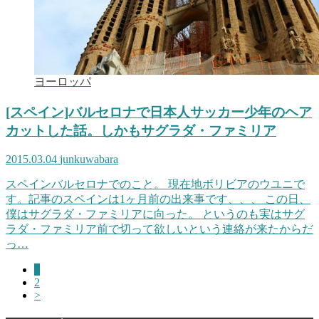
ヨーロッパ
[スペイン]バルセロナで日本人サッカー少年のヘア
カットした話。しかもサグラダ・ファミリア
2015.03.04
junkuwabara
スペインバルセロナでのこと。 現在地ボリビアのウユニで
す。記事のスペインは1ヶ月前の出来事です、、、 この日、
僕はサグラダ・ファミリアに向った。 というのも実はサグ
ラダ・ファミリア前で切って欲しいという連絡が来たからだ
っ…
1
2
>