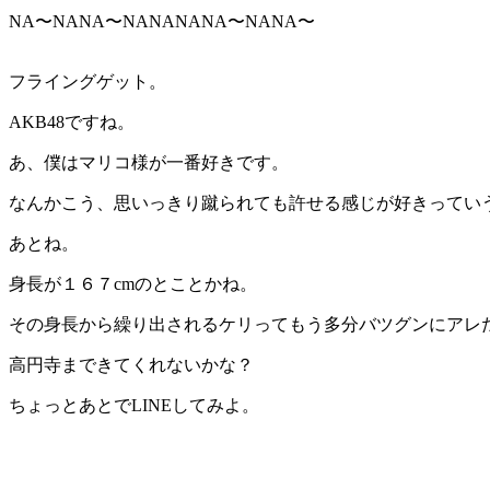
NA〜NANA〜NANANANA〜NANA〜
フライングゲット。
AKB48ですね。
あ、僕はマリコ様が一番好きです。
なんかこう、思いっきり蹴られても許せる感じが好きってい
あとね。
身長が１６７cmのとことかね。
その身長から繰り出されるケリってもう多分バツグンにアレ
高円寺まできてくれないかな？
ちょっとあとでLINEしてみよ。