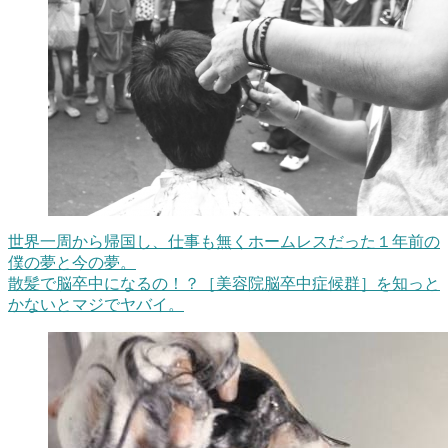
世界一周から帰国し、仕事も無くホームレスだった１年前の
僕の夢と今の夢。
散髪で脳卒中になるの！？［美容院脳卒中症候群］を知っと
かないとマジでヤバイ。