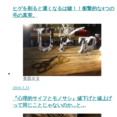
ヒゲを剃ると濃くなるは嘘！！衝撃的な4つの
毛の真実。
美容ネタ
2016.3.23
『心理的サイフとモノサシ』値下げと値上げ
って同じことじゃないのか...と…