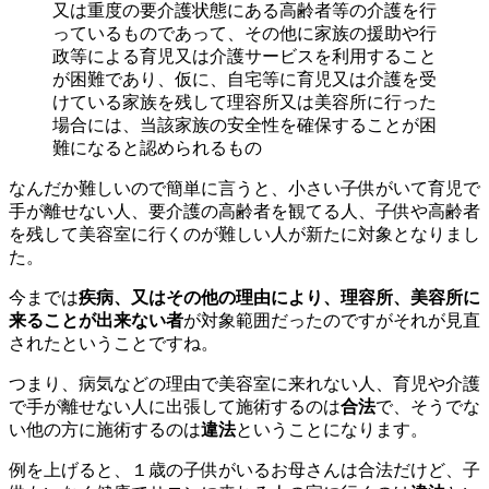
又は重度の要介護状態にある高齢者等の介護を行
っているものであって、その他に家族の援助や行
政等による育児又は介護サービスを利用すること
が困難であり、仮に、自宅等に育児又は介護を受
けている家族を残して理容所又は美容所に行った
場合には、当該家族の安全性を確保することが困
難になると認められるもの
なんだか難しいので簡単に言うと、小さい子供がいて育児で
手が離せない人、要介護の高齢者を観てる人、子供や高齢者
を残して美容室に行くのが難しい人が新たに対象となりまし
た。
今までは
疾病、又はその他の理由により、理容所、美容所に
来ることが出来ない者
が対象範囲だったのですがそれが見直
されたということですね。
つまり、病気などの理由で美容室に来れない人、育児や介護
で手が離せない人に出張して施術するのは
合法
で、そうでな
い他の方に施術するのは
違法
ということになります。
例を上げると、１歳の子供がいるお母さんは合法だけど、子