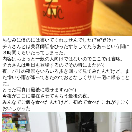
ちなみに僕のには書いてくれませんでした( ･ิϖ･ิ)ﾁｸｼｮｰ
チカさんとは美容師話をひったすらしてたらあっという間に
３時間くらいたってしまった。
内容はちょっと一般の人向けではないのでここでは省略。
チカさんは明日も登場するのでその時にまた(^^)
夜、パリの夜景をいろいろ歩き回って見てみたんだけど、ま
た憎い小雨が降ってきたのでおとなしくサリー宅に帰ること
に。
とった写真は最後に載せますね(^^)
今夜がここに滞在させてもらう最後の夜。
みんなでご飯を食べたんだけど、初めて食べたこれがすごく
おいしかった！