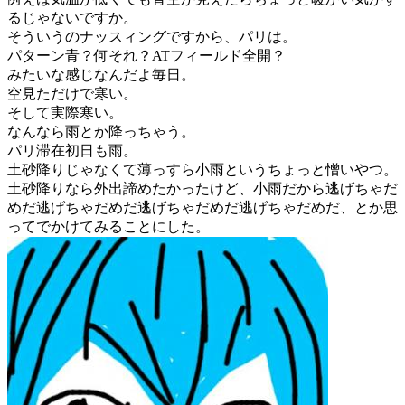
るじゃないですか。
そういうのナッスィングですから、パリは。
パターン青？何それ？ATフィールド全開？
みたいな感じなんだよ毎日。
空見ただけで寒い。
そして実際寒い。
なんなら雨とか降っちゃう。
パリ滞在初日も雨。
土砂降りじゃなくて薄っすら小雨というちょっと憎いやつ。
土砂降りなら外出諦めたかったけど、小雨だから逃げちゃだ
めだ逃げちゃだめだ逃げちゃだめだ逃げちゃだめだ、とか思
ってでかけてみることにした。