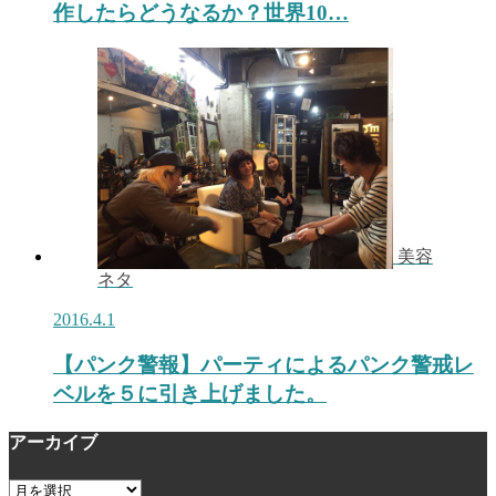
作したらどうなるか？世界10…
美容
ネタ
2016.4.1
【パンク警報】パーティによるパンク警戒レ
ベルを５に引き上げました。
アーカイブ
ア