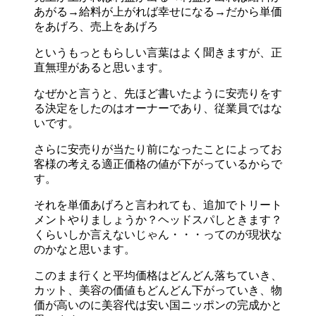
あがる→給料が上がれば幸せになる→だから単価
をあげろ、売上をあげろ
というもっともらしい言葉はよく聞きますが、正
直無理があると思います。
なぜかと言うと、先ほど書いたように安売りをす
る決定をしたのはオーナーであり、従業員ではな
いです。
さらに安売りが当たり前になったことによってお
客様の考える適正価格の値が下がっているからで
す。
それを単価あげろと言われても、追加でトリート
メントやりましょうか？ヘッドスパしときます？
くらいしか言えないじゃん・・・ってのが現状な
のかなと思います。
このまま行くと平均価格はどんどん落ちていき、
カット、美容の価値もどんどん下がっていき、物
価が高いのに美容代は安い国ニッポンの完成かと