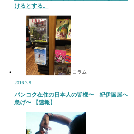
けるとする。
コラム
2016.3.8
バンコク在住の日本人の皆様〜 紀伊国屋へ
急げ〜 【速報】