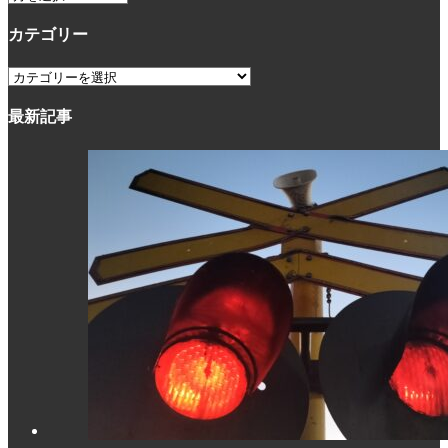
ー
カテゴリー
カ
イ
カ
ブ
テ
最新記事
ゴ
リ
ー