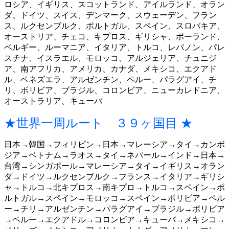
ロシア、イギリス、スコットランド、アイルランド、オラン
ダ、ドイツ、スイス、デンマーク、スウェーデン、フラン
ス、ルクセンブルク、ポルトガル、スペイン、スロバキア、
オーストリア、チェコ、キプロス、ギリシャ、ポーランド、
ベルギー、ルーマニア、イタリア、トルコ、レバノン、パレ
スチナ、イスラエル、モロッコ、アルジェリア、チュニジ
ア、南アフリカ、アメリカ、カナダ、メキシコ、エクアド
ル、ベネズエラ、アルゼンチン、ペルー、パラグアイ、チ
リ、ボリビア、ブラジル、コロンビア、ニューカレドニア、
オーストラリア、キューバ
★世界一周ルート ３９ヶ国目 ★
日本→韓国→フィリピン→日本→マレーシア→タイ→カンボ
ジア→ベトナム→ラオス→タイ→ネパール→インド→日本→
台湾→シンガポール→マレーシア→タイ→イギリス→オラン
ダ→ドイツ→ルクセンブルク→フランス→イタリア→ギリシ
ャ→トルコ→北キプロス→南キプロ→トルコ→スペイン→ポ
ルトガル→スペイン→モロッコ→スペイン→ボリビア→ペル
ー→チリ→アルゼンチン→パラグアイ→ブラジル→ボリビア
→ペルー→エクアドル→コロンビア→キューバ→メキシコ→