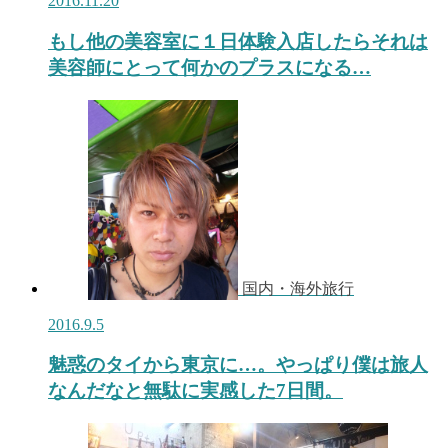
2016.11.20
もし他の美容室に１日体験入店したらそれは
美容師にとって何かのプラスになる…
国内・海外旅行
2016.9.5
魅惑のタイから東京に…。やっぱり僕は旅人
なんだなと無駄に実感した7日間。