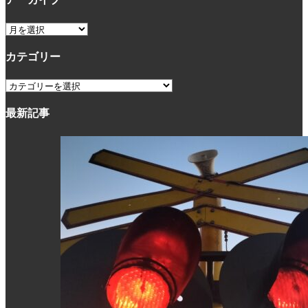
ア
ー
カテゴリー
カ
イ
カ
ブ
テ
最新記事
ゴ
リ
ー