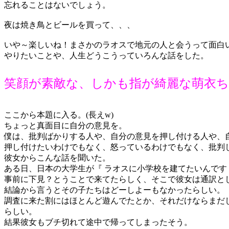
忘れることはないでしょう。
夜は焼き鳥とビールを買って、、、
いや～楽しいね！まさかのラオスで地元の人と会うって面白
やりたいことや、人生どうこうっていろんな話をした。
笑顔が素敵な、しかも指が綺麗な萌衣
ここから本題に入る。(長えw)
ちょっと真面目に自分の意見を。
僕は、批判ばかりする人や、自分の意見を押し付ける人や、
押し付けたいわけでもなく、怒っているわけでもなく、批判
彼女からこんな話を聞いた。
ある日、日本の大学生が『 ラオスに小学校を建てたいんです
事前に下見？とうことで来てたらしく、そこで彼女は通訳と
結論から言うとその子たちはどーしよーもなかったらしい。
調査に来た割にはほとんど遊んでたとか、それだけならまだ
らしい。
結果彼女もブチ切れて途中で帰ってしまったそう。