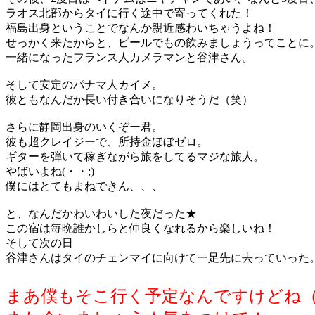
ラオス北部からタイに行く途中で寄ってくれた！
福島出身ということでなんか親近感わいちゃうよね！
せっかく来たからと、ビールでもの飲みましょうってことに
一緒になったフランス人カメラマンと谷津さん。
そして安定のパナマ人カイメ。
彼ともなんだか長い付き合いになりそうだ（笑）
さらに静岡出身のいくぞー君。
彼も超クレイジーで、所持金ほぼゼロ。
ギターを弾いて稼ぎながら旅をしてるマジな旅人。
やばいよね(・・;)
僕にはとてもまねできん、、、
と、なんだかわいわいした夜だった★
この宿は毎晩誰かしらと仲良くなれるから楽しいね！
そして次の日
谷津さんはタイのチェンマイに向けて一足先に去っていった
まあ僕もそこ行く予定なんですけどね