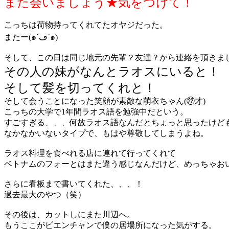
また会いましょう★気をつけて！
こっちは荷物持ってくれてたオヤジだった。
またー(๑´ڡ`๑)
そして、この日は同じ地元の先輩？友達？から連絡を頂きま
その人の妹がなんとラオスにいると！
そして髪を切ってくれと！
そして会うことになった笑顔が素敵な萌衣ちゃん(㉒才)
こっちの大学で1年間ラオス語を勉強中だという。
すごすぎる、、、何故ラオス語なんだとちょっと思ったけど
なかなかいないタイプで、もはや尊敬してしまうよね。
ラオス料理を食べれる店に連れて行ってくれて
ベトナムのフォーとはまた違う感じなんだけど、めっちゃお
さらに看板まで書いてくれた、、、！
過去最大のやつ（笑）
その後は、カットしにまた川辺へ。
もうここがビエンチャンで僕の居場所になった気がする。