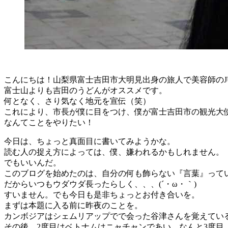
こんにちは！山梨県富士吉田市大明見出身の旅人で美容師のJ
富士山よりも吉田のうどんがオススメです。
何となく、さり気なく地元を宣伝（笑）
これにより、市長が僕に目をつけ、僕が富士吉田市の観光大
なんてことをやりたい！
今日は、ちょっと真面目に書いてみようかな。
読む人の捉え方によっては、僕、嫌われるかもしれません。
でもいいんだ。
このブログを始めたのは、自分の何も飾らない『言葉』って
だからいつもウダウダ長ったらしく、、、(´・ω・｀)
すいません。でも今日も是非ちょっとお付き合いを。
まずは本題に入る前に昨夜のことを。
カンボジアはシェムリアップでで会った谷津さんを覚えてい
その後、2度目はベトナムはニャチャンであい、なんと3度目