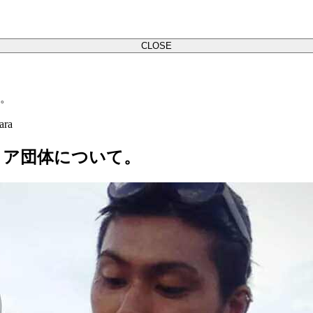
CLOSE
。
ara
ィア団体について。