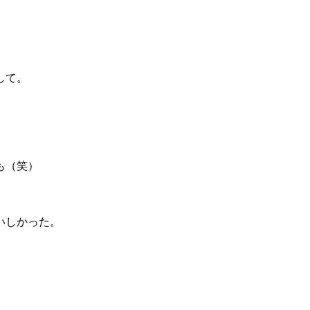
して。
も（笑）
いしかった。