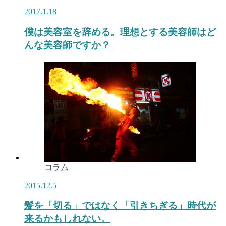
2017.1.18
僕は美容室を辞める。理想とする美容師はど
んな美容師ですか？
コラム
2015.12.5
髪を「切る」ではなく「引きちぎる」時代が
来るかもしれない。