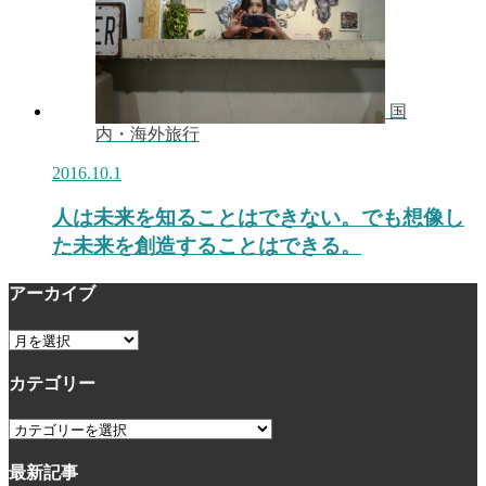
国
内・海外旅行
2016.10.1
人は未来を知ることはできない。でも想像し
た未来を創造することはできる。
アーカイブ
ア
ー
カテゴリー
カ
イ
カ
ブ
テ
最新記事
ゴ