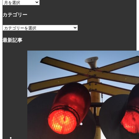
ア
ー
カテゴリー
カ
イ
カ
ブ
テ
最新記事
ゴ
リ
ー