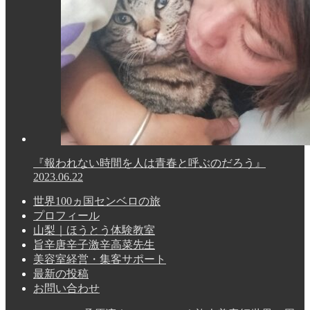
『報われない時間を人は青春と呼ぶのだろう』
2023.06.22
世界100ヵ国センベロの旅
プロフィール
山梨｜ほうとう体験教室
旨辛唐辛子激辛高菜先生
美容室経営・集客サポート
最新の投稿
お問い合わせ