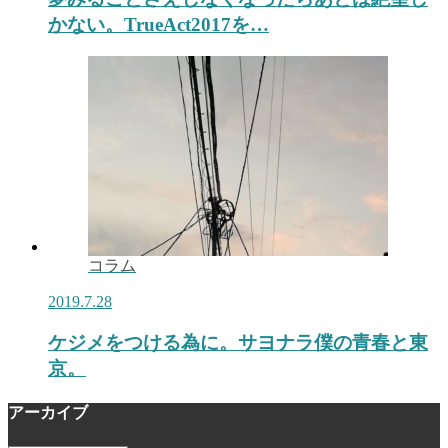
かない。TrueAct2017を…
コラム
2019.7.28
ケジメをつける為に。サヨナラ僕の青春と東
京。
アーカイブ