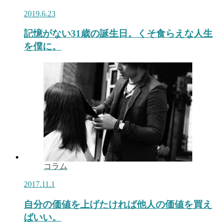
2019.6.23
記憶がない31歳の誕生日。くそ食らえな人生
を僕に。
コラム
2017.11.1
自分の価値を上げたければ他人の価値を買え
ばいい。