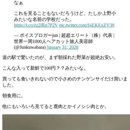
なぁ
これを見ることもないだろうけど、たしか上野小
みたいな名前の学校だった。
https://t.co/zz2IRp7P2V
pic.twitter.com/SsEKExZV39
— ボイスブロガーjun | 超超エリート（株）代表 |
世界一周1000人ヘアカット旅人美容師
(@Junkuwabara)
January 31, 2020
道の駅で驚いたのが、まず朝採れた野菜が超絶お安い。
こんな入って新鮮で100円？？みたいな。
買っても食いきれないので小さめのチンゲンサイだけ買いま
した。
朝食用に。
他にもいろいろ見てると鹿肉とかイノシシ肉とか。