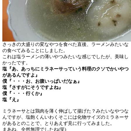
さっきの大盛りの変なやつを食べた直後、ラーメンみたいな
の食べてみることにしました。
これは塩ラーメンの薄いやつみたいな感じでしたが、美味し
かったです。
塩『あ、あっちにミラネーサっていう料理のクソでかいやつ
があるんですよ』
僕『・・・お、お腹いっぱいだなぁ』
塩『さすがにそうですよね』
僕『・・・行くか』
塩『え』
ミラネーサとは鶏肉を薄く伸ばして揚げた？みたいなやつな
んですが、塩飽くんいわくそこには化物サイズのミラネーサ
があるとのことで、とりあえず見に行ってみました。
まあね、全然無理でしたね(笑)