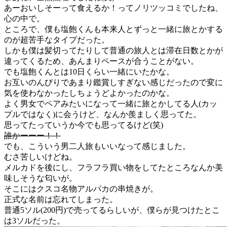
あーおいしそーって食えるか！ってノリツッコミでしたね、
心の中で。
ところで、僕も塩飽くんも本来人とずっと一緒に旅とかする
のが超苦手なタイプだった。
しかも僕は髪切ってたりして普通の旅人とは滞在日数とかが
違ってくるため、あんまりペースが合うことがない。
でも塩飽くんとは10日くらい一緒にいたかな。
お互いのんびりであまり鑑賞しすぎない感じだったので変に
気を使わなかったしちょうどよかったのかな。
よく男女でペアみたいになって一緒に旅とかしてる人(カッ
プルではなく)に会うけど、なんか羨ましく思ってた。
思ってたっていうか今でも思ってるけど(笑)
誰かーーー！！
でも、こういう男二人旅もいいなって感じました。
むさ苦しいけどね。
メルカドを後にし、フラフラ買い物をしてたところなんか美
味しそうな匂いが。
そこにはクスコ名物アルパカの串焼きが。
正式な名前は忘れてしまった。
普通5ソル(200円)で売ってるらしいが、僕らが見つけたとこ
は3ソルだった。