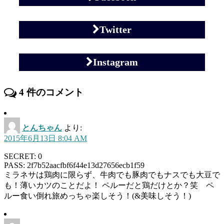
Twitter
Instagram
4
件のコメント
とんちゃん
より:
2015年6月13日 8:04 AM
SECRET: 0
PASS: 2f7b52aacfbf6f44e13d27656ecb1f59
ミラネサは鶏肉に限らず、牛肉でも豚肉でもナスでも大豆で
も！薄いカツのことだよ！ ペルーだと鶏だけとか？笑 ペ
ルー食い倒れ旅めっちゃ楽しそう！(&美味しそう！)