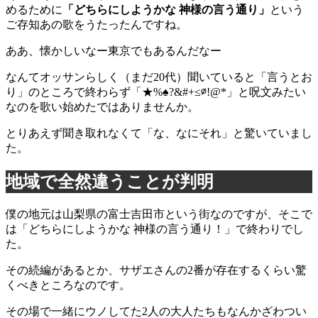
めるために
「どちらにしようかな 神様の言う通り」
という
ご存知あの歌をうたったんですね。
ああ、懐かしいなー東京でもあるんだなー
なんてオッサンらしく（まだ20代）聞いていると「言うとお
り」のところで終わらず「★%♠?&#+≤∅!@*」と呪文みたい
なのを歌い始めたではありませんか。
とりあえず聞き取れなくて「な、なにそれ」と驚いていまし
た。
地域で全然違うことが判明
僕の地元は山梨県の富士吉田市という街なのですが、そこで
は「どちらにしようかな 神様の言う通り！」で終わりでし
た。
その続編があるとか、サザエさんの2番が存在するくらい驚
くべきところなのです。
その場で一緒にウノしてた2人の大人たちもなんかざわつい