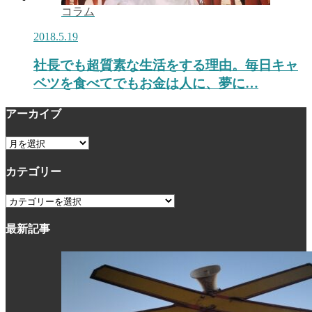
コラム
2018.5.19
社長でも超質素な生活をする理由。毎日キャ
ベツを食べてでもお金は人に、夢に…
アーカイブ
ア
ー
カテゴリー
カ
イ
カ
ブ
テ
最新記事
ゴ
リ
ー