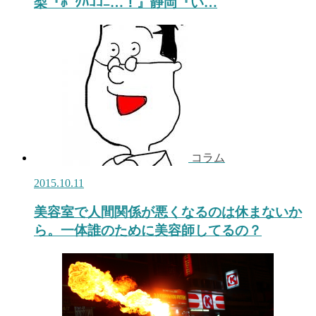
梨『ﾎﾞｸﾊｺｺﾆ…！』静岡『い…
コラム
2015.10.11
美容室で人間関係が悪くなるのは休まないか
ら。一体誰のために美容師してるの？