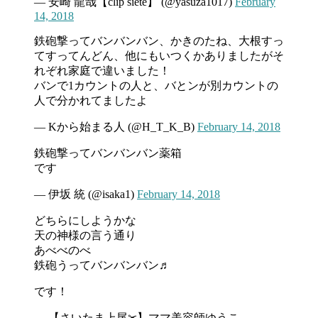
— 安崎 龍哉【clip siete】 (@yasuza1017)
February
14, 2018
鉄砲撃ってバンバンバン、かきのたね、大根すっ
てすってんどん、他にもいつくかありましたがそ
れぞれ家庭で違いました！
バンで1カウントの人と、バとンが別カウントの
人で分かれてましたよ
— Kから始まる人 (@H_T_K_B)
February 14, 2018
鉄砲撃ってバンバンバン薬箱
です
— 伊坂 統 (@isaka1)
February 14, 2018
どちらにしようかな
天の神様の言う通り
あべべのべ
鉄砲うってバンバンバン♬
です！
— 【さいたま上尾✂】ママ美容師ゆうこ