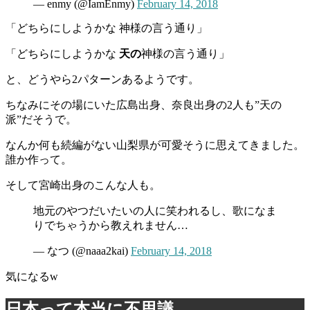
— enmy (@IamEnmy)
February 14, 2018
「どちらにしようかな 神様の言う通り」
「どちらにしようかな
天の
神様の言う通り」
と、どうやら2パターンあるようです。
ちなみにその場にいた広島出身、奈良出身の2人も”天の
派”だそうで。
なんか何も続編がない山梨県が可愛そうに思えてきました。
誰か作って。
そして宮崎出身のこんな人も。
地元のやつだいたいの人に笑われるし、歌になま
りでちゃうから教えれません…
— なつ (@naaa2kai)
February 14, 2018
気になるw
日本って本当に不思議