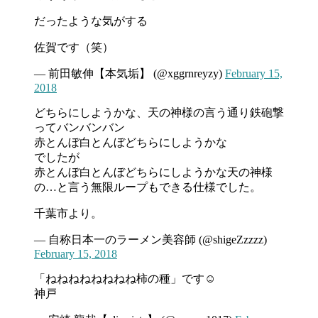
だったような気がする
佐賀です（笑）
— 前田敏伸【本気垢】 (@xggrnreyzy)
February 15,
2018
どちらにしようかな、天の神様の言う通り鉄砲撃
ってバンバンバン
赤とんぼ白とんぼどちらにしようかな
でしたが
赤とんぼ白とんぼどちらにしようかな天の神様
の…と言う無限ループもできる仕様でした。
千葉市より。
— 自称日本一のラーメン美容師 (@shigeZzzzz)
February 15, 2018
「ねねねねねねねね柿の種」です☺︎
神戸