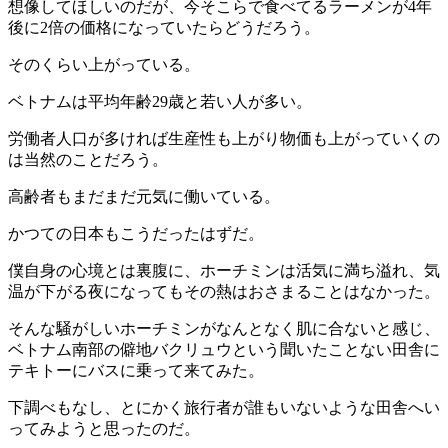
想像してほしいのだが、今そこらで食べてるラーメンが4年
後に2倍の価格になっていたらどうだろう。
そのくらい上がっている。
ベトナムは平均年齢29歳と若い人が多い。
労働者人口が多ければ生産性も上がり物価も上がっていくの
は当然のことだろう。
高齢者もまだまだ元気に働いている。
かつての日本もこうだったはずだ。
僕自身の心境とは裏腹に、ホーチミンは活気に満ち溢れ、気
温が下がる夜になってもその熱はおさまることはなかった。
そんな騒がしいホーチミンがなんとなく肌に合ないと感じ、
ベトナム南部の僻地バクリュウという聞いたことない田舎に
テキトーにバスに乗って来てみた。
下調べもなし、とにかく旅行者が誰もいないような田舎へい
ってみようと思ったのだ。