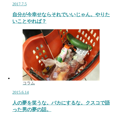
2017.7.5
自分が今幸せならそれでいいじゃん。やりた
いことやれば？
コラム
2015.6.14
人の夢を笑うな。バカにするな。クスコで語
った男の夢の話。