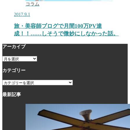
コラム
2017.9.1
旅・美容師ブログで月間100万PV達
成！！……しそうで微妙にしなかった話。
アーカイブ
ア
ー
カテゴリー
カ
イ
カ
ブ
テ
最新記事
ゴ
リ
ー