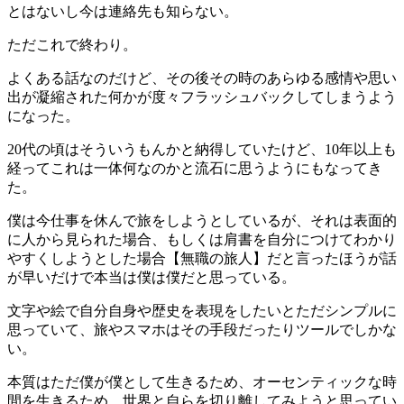
とはないし今は連絡先も知らない。
ただこれで終わり。
よくある話なのだけど、その後その時のあらゆる感情や思い
出が凝縮された何かが度々フラッシュバックしてしまうよう
になった。
20代の頃はそういうもんかと納得していたけど、10年以上も
経ってこれは一体何なのかと流石に思うようにもなってき
た。
僕は今仕事を休んで旅をしようとしているが、それは表面的
に人から見られた場合、もしくは肩書を自分につけてわかり
やすくしようとした場合【無職の旅人】だと言ったほうが話
が早いだけで本当は僕は僕だと思っている。
文字や絵で自分自身や歴史を表現をしたいとただシンプルに
思っていて、旅やスマホはその手段だったりツールでしかな
い。
本質はただ僕が僕として生きるため、オーセンティックな時
間を生きるため、世界と自らを切り離してみようと思ってい