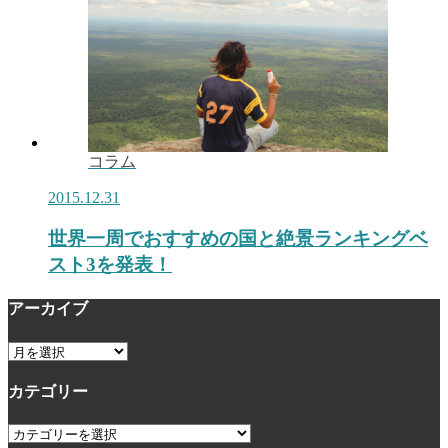
コラム
2015.12.31
世界一周でおすすめの国と絶景ランキングベ
スト3を発表！
アーカイブ
ア
ー
カテゴリー
カ
イ
カ
ブ