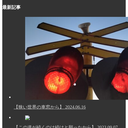
テ
最新記事
ゴ
リ
ー
【狭い世界の車窓から】
2024.06.16
【この道が続くのは続けと願ったから】
2023.09.07