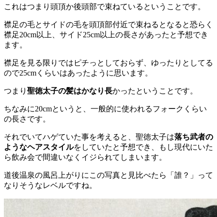
これはつまり頭頂か後頭部で束ねているということです。
襟足の毛とサイドの毛を頭頂部付近で束ねるとなると恐らく
襟足20cm以上、サイド25cm以上の長さがあったと予想でき
ます。
襟足を見る限りではピチっとしておらず、ゆったりとしてる
ので25cmくらいはあったように思います。
つまり
聖徳太子の髪はかなり長
かったということです。
ちなみに20cmというと、一般的に使われるフォークくらい
の長さです。
それでいてハゲていた事を考えると、聖徳太子は
落ち武者の
ようなヘアスタイル
をしていたと予想でき、もし現代にいた
ら飲み会で間違いなくイジられてしまいます。
道後温泉の風呂上がりにこの写真と見比べたら「誰？」って
なりそうなレベルですね。